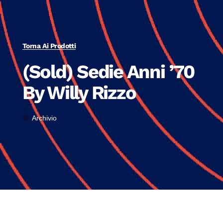
Torna Ai Prodotti
(Sold) Sedie Anni ’70
By Willy Rizzo
Archivio