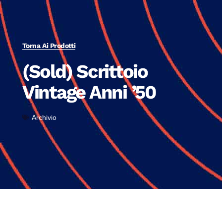
Torna Ai Prodotti
(Sold) Scrittoio
Vintage Anni ’50
Archivio