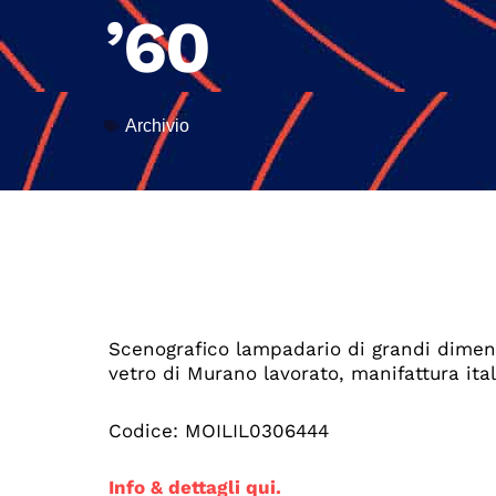
’60
Archivio
Scenografico lampadario di grandi dimens
vetro di Murano lavorato, manifattura ital
Codice: MOILIL0306444
Info & dettagli qui.