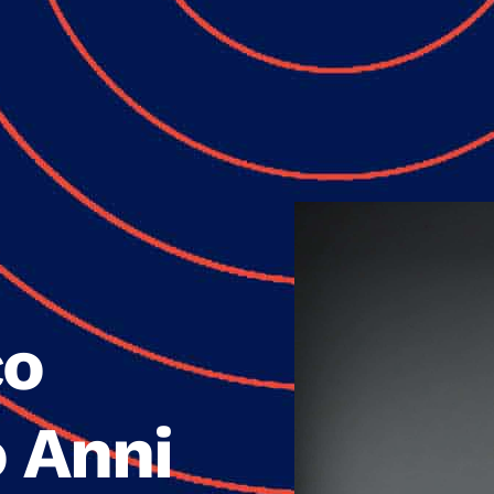
co
 Anni