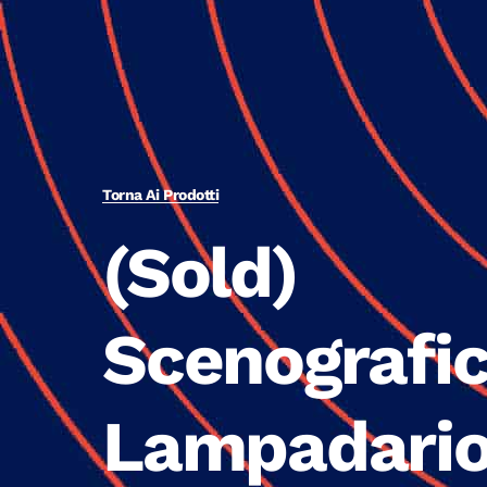
Torna Ai Prodotti
(Sold)
Scenografi
Lampadario