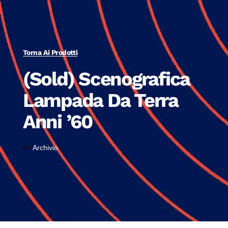
Torna Ai Prodotti
(Sold) Scenografica
Lampada Da Terra
Anni ’60
Archivio