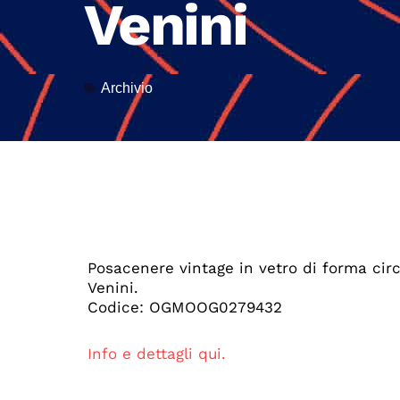
Venini
Archivio
Posacenere vintage in vetro di forma cir
Venini.
Codice: OGMOOG0279432
Info e dettagli qui.