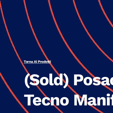
Torna Ai Prodotti
(Sold) Posa
Tecno Mani