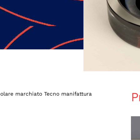
P
colare marchiato Tecno manifattura