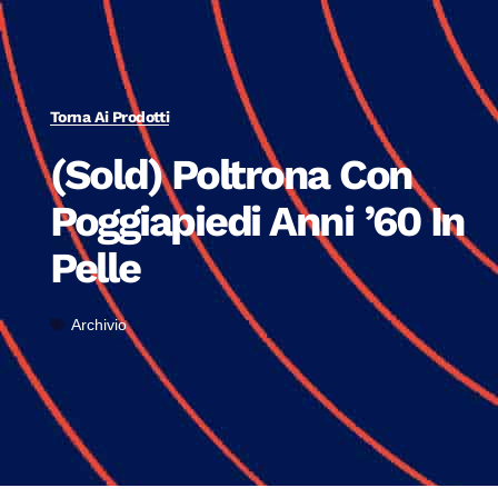
Torna Ai Prodotti
(Sold) Poltrona Con
Poggiapiedi Anni ’60 In
Pelle
Archivio