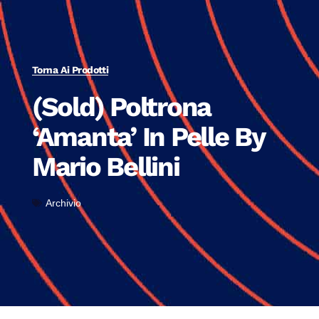
Torna Ai Prodotti
(Sold) Poltrona
‘Amanta’ In Pelle By
Mario Bellini
Archivio