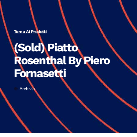
Torna Ai Prodotti
(Sold) Piatto
Rosenthal By Piero
Fornasetti
Archivio