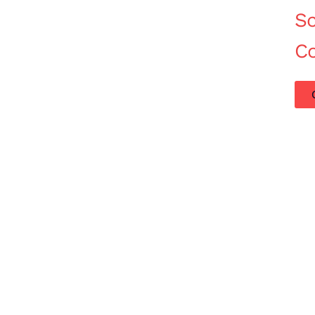
Sc
C
Acquisto Modernariato
Prodotti