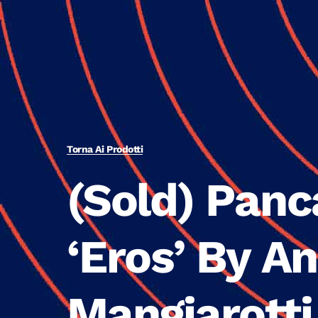
Torna Ai Prodotti
(Sold) Panc
‘Eros’ By A
Mangiarotti