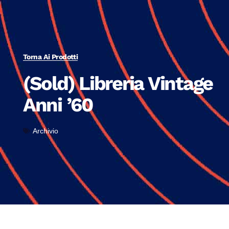
Torna Ai Prodotti
(Sold) Libreria Vintage
Anni ’60
Archivio