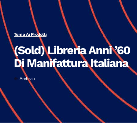
Torna Ai Prodotti
(Sold) Libreria Anni ’60
Di Manifattura Italiana
Archivio