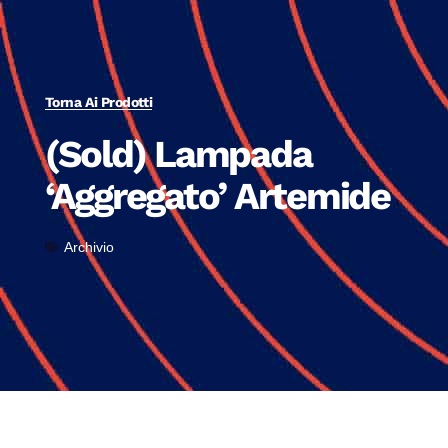
Torna Ai Prodotti
(Sold) Lampada
‘Aggregato’ Artemide
Archivio