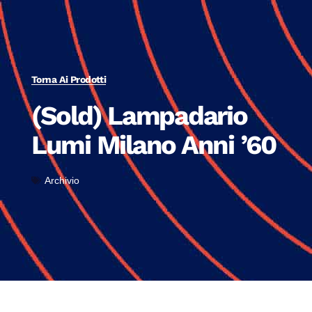
Torna Ai Prodotti
(Sold) Lampadario
Lumi Milano Anni ’60
Archivio