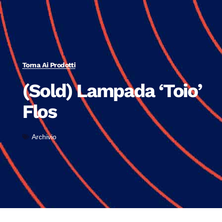
Torna Ai Prodotti
(Sold) Lampada ‘Toio’
Flos
Archivio