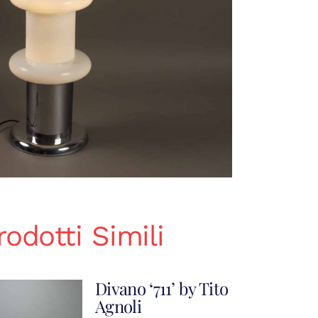
rodotti Simili
Divano ‘711’ by Tito
Agnoli