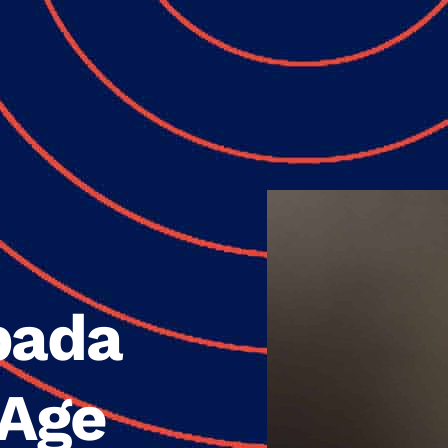
pada
 Age