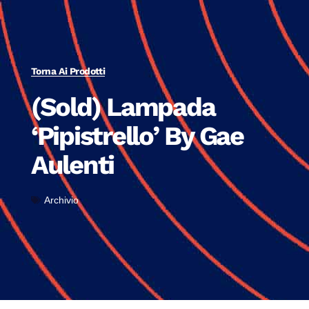
Torna Ai Prodotti
(Sold) Lampada
‘Pipistrello’ By Gae
Aulenti
Archivio