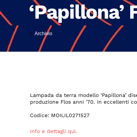
‘Papillona’ 
Archivio
Lampada da terra modello ‘Papillona’ di
produzione Flos anni ’70. In eccellenti co
Codice: MOILIL0271527
Info e dettagli qui.