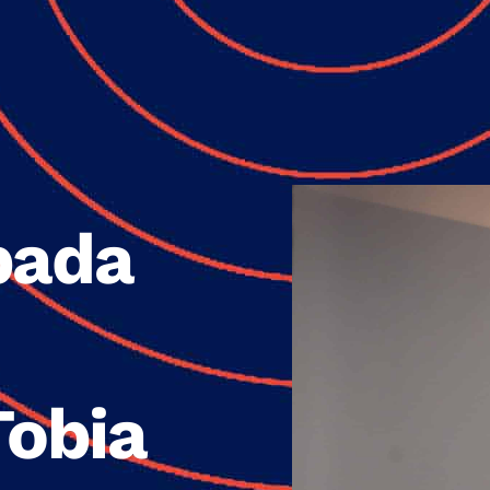
pada
Tobia