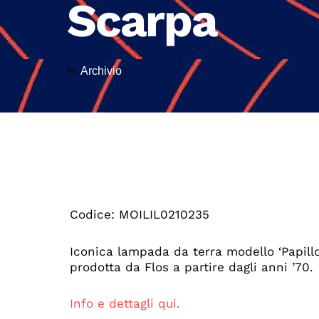
Scarpa
Archivio
Codice: MOILIL0210235
Iconica lampada da terra modello ‘Papill
prodotta da Flos a partire dagli anni ’70.
Info e dettagli qui.