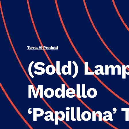
Torna Ai Prodotti
(Sold) Lam
Modello
‘Papillona’ 