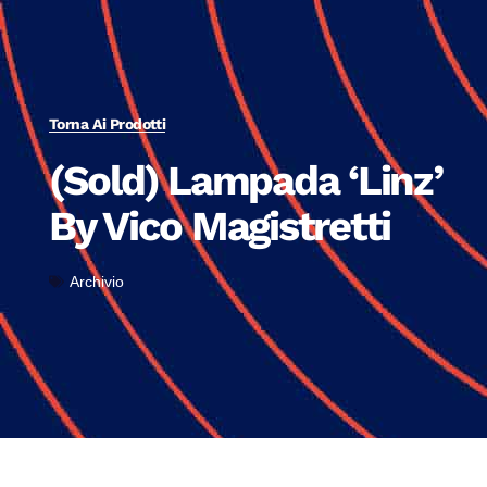
Torna Ai Prodotti
(Sold) Lampada ‘Linz’
By Vico Magistretti
Archivio