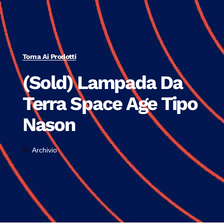
Torna Ai Prodotti
(Sold) Lampada Da
Terra Space Age Tipo
Nason
Archivio