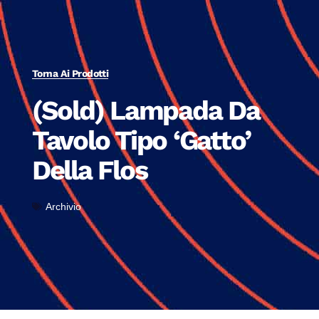
Torna Ai Prodotti
(Sold) Lampada Da
Tavolo Tipo ‘Gatto’
Della Flos
Archivio