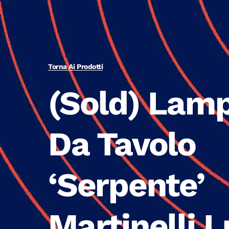
Torna Ai Prodotti
(Sold) Lam
Da Tavolo
‘Serpente’
Martinelli 