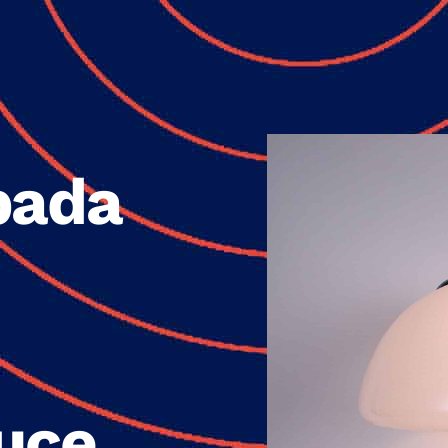
pada
Luce