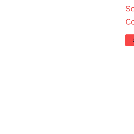
Sc
C
Acquisto Modernariato
Prodotti