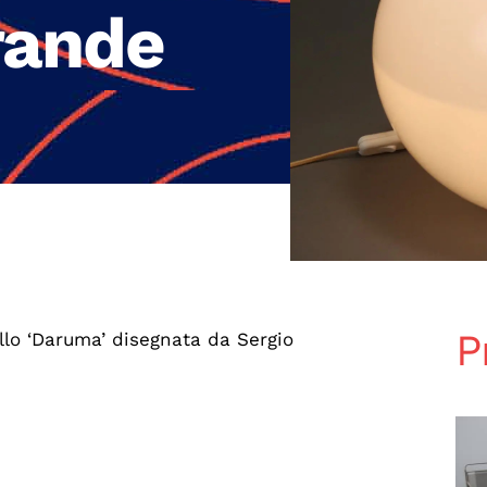
rande
P
lo ‘Daruma’ disegnata da Sergio