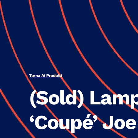
Torna Ai Prodotti
(Sold) Lam
‘Coupé’ Joe