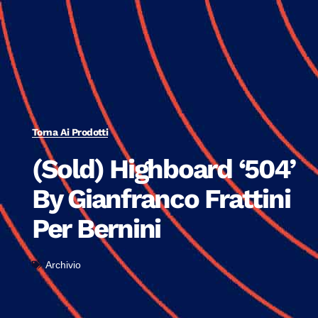
Torna Ai Prodotti
(Sold) Highboard ‘504’
By Gianfranco Frattini
Per Bernini
Archivio