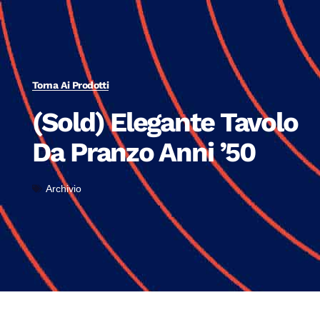
Torna Ai Prodotti
(Sold) Elegante Tavolo
Da Pranzo Anni ’50
Archivio