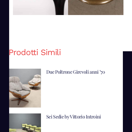
Prodotti Simili
Due Poltrone Girevoli anni ’70
Sei Sedie by Vittorio Introini