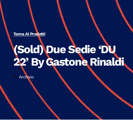
Torna Ai Prodotti
(Sold) Due Sedie ‘DU
22’ By Gastone Rinaldi
Archivio