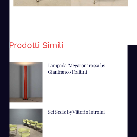
Prodotti Simili
Lampada ‘Megaron’ rossa by
Gianfranco Frattini
Sei Sedie by Vittorio Introini