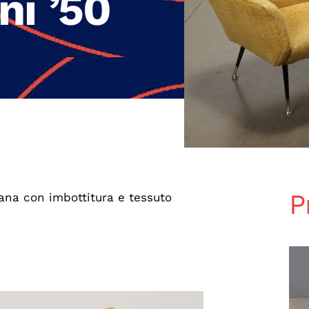
ni ’50
P
iana con imbottitura e tessuto