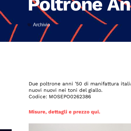
Poltrone An
Archivio
Due poltrone anni ’50 di manifattura ital
nuovi nuovi nei toni del giallo.
Codice: MOSEPO0262386
Misure, dettagli e prezzo qui.