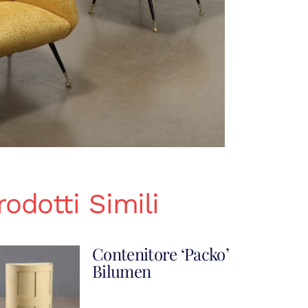
rodotti Simili
Contenitore ‘Packo’
Bilumen