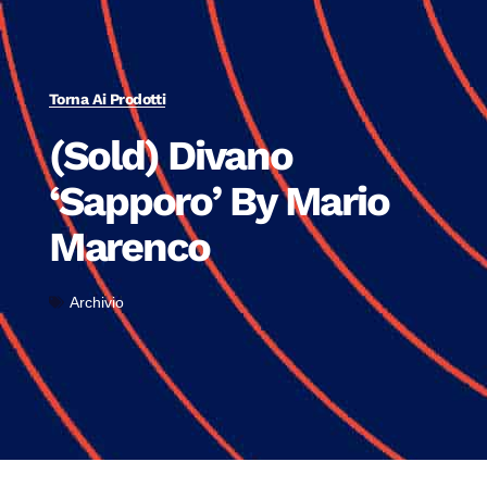
Torna Ai Prodotti
(Sold) Divano
‘Sapporo’ By Mario
Marenco
Archivio