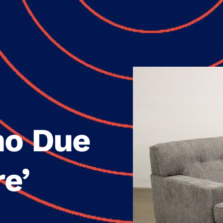
no Due
e’