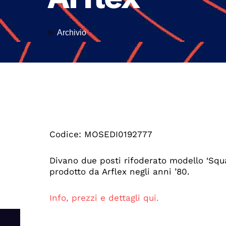
Archivio
Codice: MOSEDI0192777
Divano due posti rifoderato modello ‘Sq
prodotto da Arflex negli anni ’80.
Info, prezzi e dettagli qui.