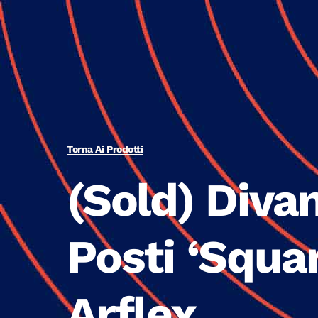
Torna Ai Prodotti
(Sold) Diva
Posti ‘Squar
Arflex