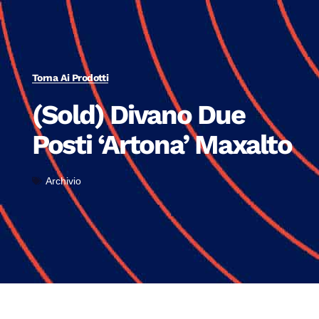
Torna Ai Prodotti
(Sold) Divano Due
Posti ‘Artona’ Maxalto
Archivio