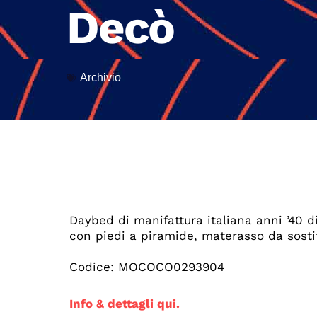
Decò
Archivio
Daybed di manifattura italiana anni ’40 d
con piedi a piramide, materasso da sostit
Codice: MOCOCO0293904
Info & dettagli qui.