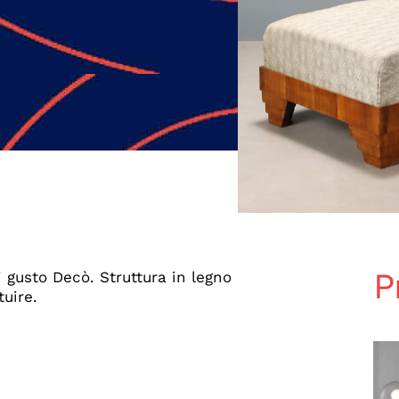
P
i gusto Decò. Struttura in legno
uire.