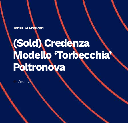
Torna Ai Prodotti
(Sold) Credenza
Modello ‘Torbecchia’
Poltronova
Archivio