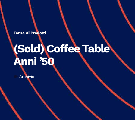
Torna Ai Prodotti
(Sold) Coffee Table
Anni ’50
Archivio