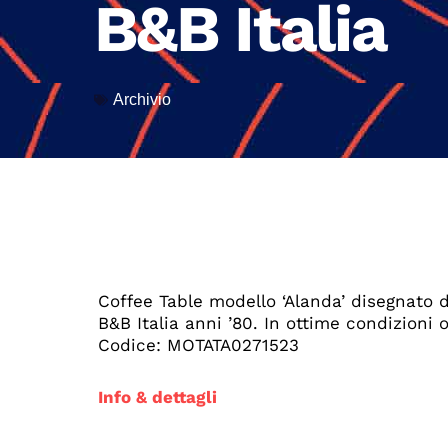
B&B Italia
Archivio
Coffee Table modello ‘Alanda’ disegnato 
B&B Italia anni ’80. In ottime condizioni or
Codice: MOTATA0271523
Info & dettagli