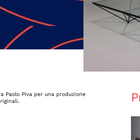
P
da Paolo Piva per una produzione
iginali.