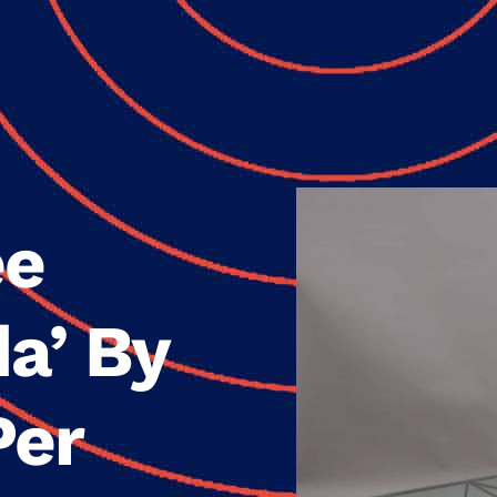
ee
da’ By
Per