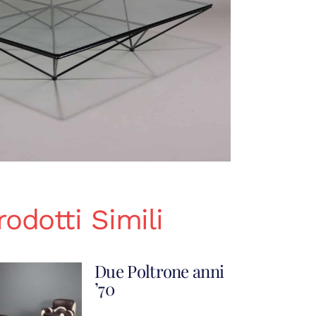
rodotti Simili
Due Poltrone anni
’70