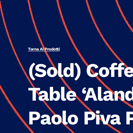
Torna Ai Prodotti
(Sold) Coff
Table ‘Alan
Paolo Piva 