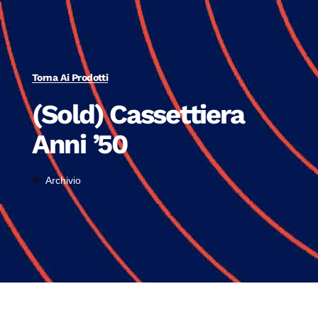
Torna Ai Prodotti
(Sold) Cassettiera
Anni ’50
Archivio