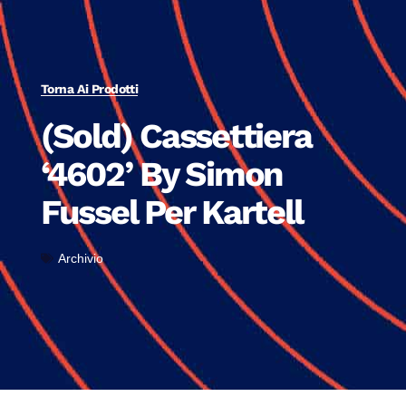
Torna Ai Prodotti
(Sold) Cassettiera
‘4602’ By Simon
Fussel Per Kartell
Archivio