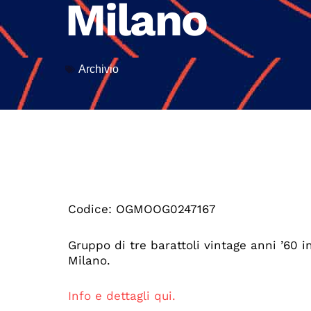
Milano
Archivio
Codice: OGMOOG0247167
Gruppo di tre barattoli vintage anni ’60 
Milano.
Info e dettagli qui.