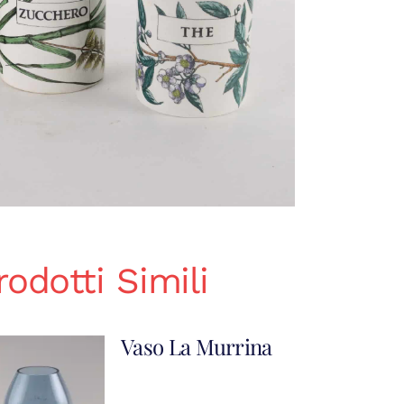
rodotti Simili
Vaso La Murrina