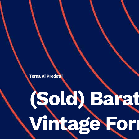
Torna Ai Prodotti
(Sold) Barat
Vintage For